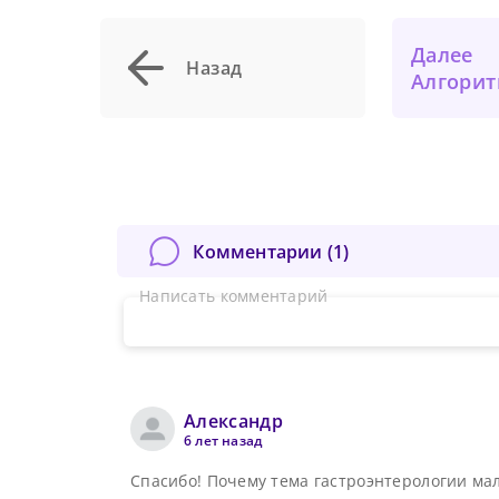
Далее
Назад
Алгоритмы д
Сейча
На
Комментарии (
1
)
могу
вх
Сме
у
сайта
Написать комментарий
ка
подк
Нов
об
От
Прид
Александр
К
6 лет назад
с
К
Спасибо! Почему тема гастроэнтерологии мал
П