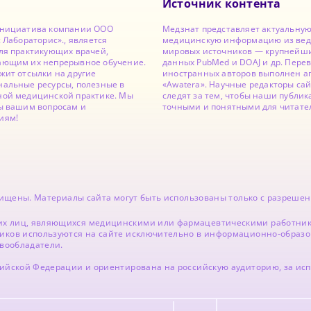
Источник контента
инициатива компании ООО
Медзнат представляет актуальну
с Лабораторис»., является
медицинскую информацию из ве
ля практикующих врачей,
мировых источников — крупнейши
ающим их непрерывное обучение.
данных PubMed и DOAJ и др. Перев
жит отсылки на другие
иностранных авторов выполнен а
альные ресурсы, полезные в
«Awatera». Научные редакторы са
ной медицинской практике. Мы
следят за тем, чтобы наши публи
ы вашим вопросам и
точными и понятными для читате
иям!
ащищены. Материалы сайта могут быть использованы только с разрешен
х лиц, являющихся медицинскими или фармацевтическими работника
иков используются на сайте исключительно в информационно-образо
авообладатели.
сийской Федерации и ориентирована на российскую аудиторию, за и