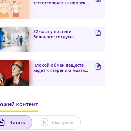
тестостерона: за полвека
уровень мужского
гормона...
32 часа у постели
больного: госдума
взялась за пересмотр
суточных...
Плохой обмен веществ
ведёт к старению мозга
независимо от хронол...
ожий контент
Читать
Смотреть