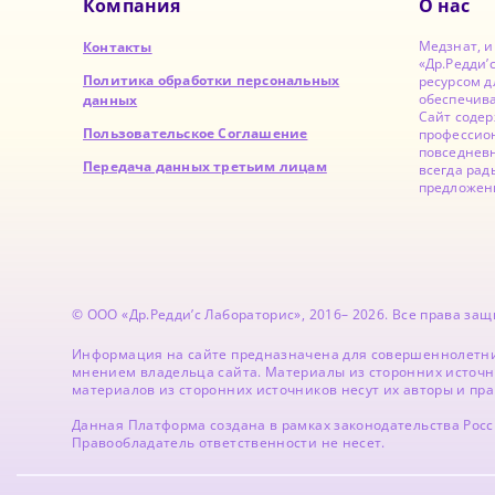
Компания
О нас
Медзнат, 
Контакты
«Др.Редди’
Политика обработки персональных
ресурсом д
обеспечив
данных
Сайт содер
Пользовательское Соглашение
профессион
повседнев
Передача данных третьим лицам
всегда рад
предложен
© ООО «Др.Редди’с Лабораторис», 2016– 2026. Все права з
Информация на сайте предназначена для совершеннолетни
мнением владельца сайта. Материалы из сторонних источн
материалов из сторонних источников несут их авторы и пр
Данная Платформа создана в рамках законодательства Рос
Правообладатель ответственности не несет.