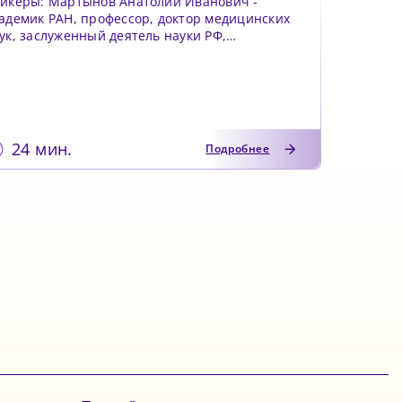
икеры: Мартынов Анатолий Иванович -
адемик РАН, профессор, доктор медицинских
ук, заслуженный деятель науки РФ,
служенный врач РФ Вёртк...
24 мин.
Подробнее