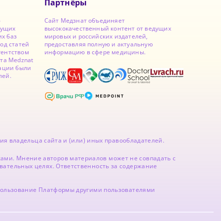
Партнёры
ю
Сайт Медзнат объединяет
дущих
высококачественный контент от ведущих
х баз
мировых и российских издателей,
од статей
предоставляя полную и актуальную
гентством
информацию в сфере медицины.
йта Medznat
кации были
лей.
ия владельца сайта и (или) иных правообладателей.
ми. Мнение авторов материалов может не совпадать с
вательных целях. Ответственность за содержание
спользование Платформы другими пользователями