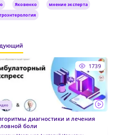
зо
Яковенко
мнение эксперта
троэнтерология
едующий
1739
видео
лгоритмы диагностики и лечения
оловной боли