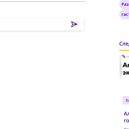
Ра
гас
вердите Пароль
*
Сл
А
г