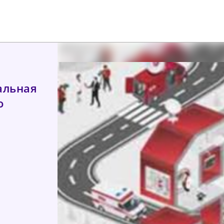
альная
о