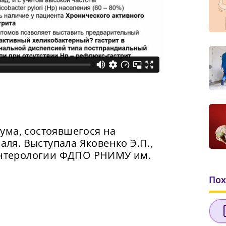
ума, состоявшегося на
аля. Выступала Яковенко Э.П.,
оэнтерологии ФДПО РНИМУ им.
Пох
Сменить пароль!