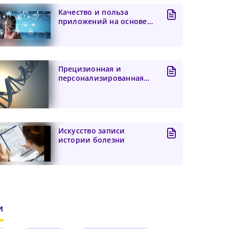
Качество и польза
приложений на основе
искусственного
интеллекта...
Прецизионная и
персонализированная
медицина: ключ к
будущему здра...
чего
 и
его
Искусство записи
истории болезни
бнее
иальный
и