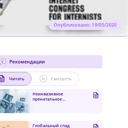
Опубликовано: 19/05/2020
Рекомендации
Читать
Смотреть
Неинвазивное
пренатальное
тестирование при двойне
и «исчезающем б...
Глобальный спад