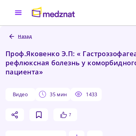
Назад
Проф.Яковенко Э.П: « Гастроэзофаге
рефлюксная болезнь у коморбидног
пациента»
видео
35 мин
1433
7