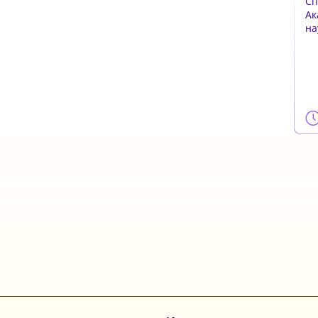
Сп
Ак
на
за