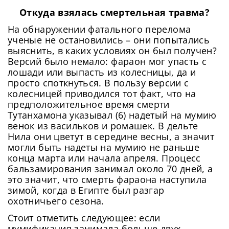
Откуда взялась смертельная травма?
На обнаружении фатального перелома
ученые не остановились – они попытались
выяснить, в каких условиях он был получен?
Версий было немало: фараон мог упасть с
лошади или выпасть из колесницы, да и
просто споткнуться. В пользу версии с
колесницей приводился тот факт, что на
предположительное время смерти
Тутанхамона указывал (6) надетый на мумию
венок из васильков и ромашек. В дельте
Нила они цветут в середине весны, а значит
могли быть надеты на мумию не раньше
конца марта или начала апреля. Процесс
бальзамирования занимал около 70 дней, а
это значит, что смерть фараона наступила
зимой, когда в Египте был разгар
охотничьего сезона.
Стоит отметить следующее: если
мумификация занимала больше двух