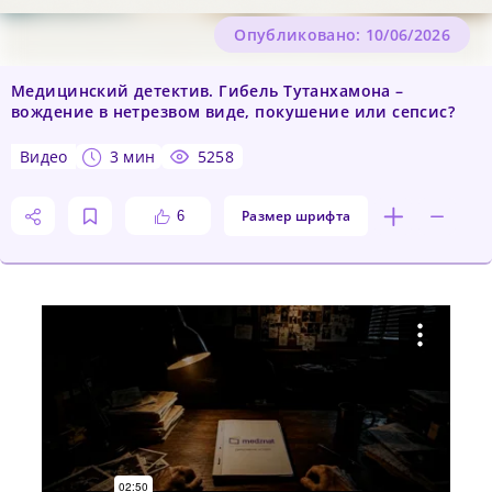
Опубликовано: 10/06/2026
Медицинский детектив. Гибель Тутанхамона –
вождение в нетрезвом виде, покушение или сепсис?
видео
3 мин
5258
Размер шрифта
6