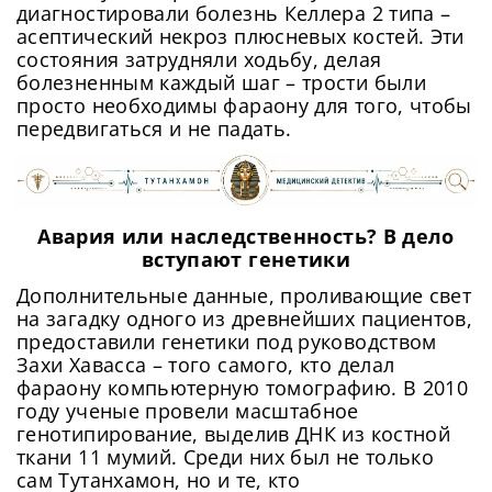
Придумайте пароль
быстрому соединению.
диагностировали болезнь Келлера 2 типа –
Как минимум одна заглавная буква, одна
асептический некроз плюсневых костей. Эти
Отправить
цифра и один специальный символ
состояния затрудняли ходьбу, делая
Продолжить просмотр
Как минимум одна строчная латинская буква
болезненным каждый шаг – трости были
Пароль должен содержать от 8 до 12 символов
просто необходимы фараону для того, чтобы
передвигаться и не падать.
Подтвердите Пароль
*
Авария или наследственность? В дело
вступают генетики
Дополнительные данные, проливающие свет
на загадку одного из древнейших пациентов,
предоставили генетики под руководством
Захи Хавасса – того самого, кто делал
фараону компьютерную томографию. В 2010
году ученые провели масштабное
генотипирование, выделив ДНК из костной
ткани 11 мумий. Среди них был не только
сам Тутанхамон, но и те, кто