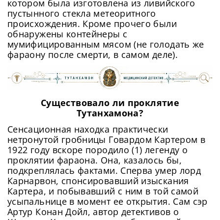
котором была изготовлена из ливийского
пустынного стекла метеоритного
происхождения. Кроме прочего были
обнаружены контейнеры с
мумифицированным мясом (не голодать же
фараону после смерти, в самом деле).
Существовало ли проклятие
Тутанхамона?
Сенсационная находка практически
нетронутой гробницы Говардом Картером в
1922 году вскоре породило (1) легенду о
проклятии фараона. Она, казалось бы,
подкреплялась фактами. Сперва умер лорд
Карнарвон, спонсировавший изыскания
Картера, и побывавший с ним в той самой
усыпальнице в момент ее открытия. Сам сэр
Артур Конан Дойл, автор детективов о