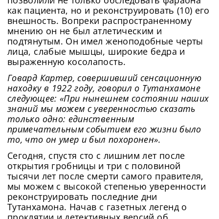
позволили не только обследовать фараона
как пациента, но и реконструировать (10) его
внешность. Вопреки распространенному
мнению он не был атлетическим и
подтянутым. Он имел женоподобные черты
лица, слабые мышцы, широкие бедра и
выраженную косолапость.
Говард Картер, совершивший сенсационную
находку в 1922 году, говорил о Тутанхамоне
следующее: «При нынешнем состоянии наших
знаний мы можем с уверенностью сказать
только одно: единственным
примечательным событием его жизни было
то, что он умер и был похоронен».
Сегодня, спустя сто с лишним лет после
открытия гробницы и три с половиной
тысячи лет после смерти самого правителя,
мы можем с высокой степенью уверенности
реконструировать последние дни
Тутанхамона. Начав с газетных легенд о
проклятии и детективных версий об