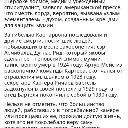
Шерлоке Холмсе, медик и убежденный
спиритуалист, заявлял американской прессе,
что смерть лорда, вероятно, вызвана «злым
элементалем» – духом, созданным жрецами
для защиты мумии.
За гибелью Карнарвона последовали и
другие смерти, постигшие людей,
побывавших в месте захоронения: сэр
Арчибальд Дуглас Рид, который якобы
сделал рентгеновский снимок мумии,
таинственно умер в 1924 году; Артур Мейс из
раскопочной команды Картера, скончался от
отравления мышьяком в 1928 году;
секретарь Картера Ричард Бартель
задохнулся в своей постели в 1929 году; а
отец Бартеля покончил с собой в 1930 году.
Нельзя не отметить, что большинство
людей, работавших в погребальной камере
или посещавших ее, прожили долгую жизнь,
хотя это не поколебало веру саму
возможность проклятия. Сам Картер