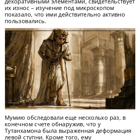
декоративными элементами, свидетельствует
их износ – изучение под микроскопом
показало, что ими действительно активно
пользовались.
Сменить пароль!
Сейчас скорость вашего интернета
Сменить пароль!
невысокая, из-за чего могут возникнуть
Нажимая на кнопку «Продолжить», а также при
Мумию обследовали еще несколько раз, в
регистрации и входе через аккаунты сторонних
Новый Пароль
*
сложности при использовании нашего
конечном счете обнаружив, что у
сервисов, Вы принимаете условия
Пользовательского
сайта. Чтобы обеспечить более
Соглашения
, в том числе касающееся обработки
Тутанхамона была выраженная деформация
Ваших персональных данных. Подробнее об
стабильную работу, подключитесь к
левой ступни. Кроме того, ему
обработке данных в
Политике
.