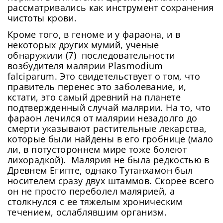
рассматривались как инструмент сохранения
чистоты крови.
Кроме того, в геноме и у фараона, и в
некоторых других мумий, ученые
обнаружили (7) последовательности
возбудителя малярии Plasmodium
falciparum. Это свидетельствует о том, что
правитель перенес это заболевание, и,
кстати, это самый древний на планете
подтвержденный случай малярии. На то, что
фараон лечился от малярии незадолго до
смерти указывают растительные лекарства,
которые были найдены в его гробнице (мало
ли, в потустороннем мире тоже болеют
лихорадкой). Малярия не была редкостью в
Древнем Египте, однако Тутанхамон был
носителем сразу двух штаммов. Скорее всего
он не просто переболел малярией, а
столкнулся с ее тяжелым хроническим
течением, ослаблявшим организм.