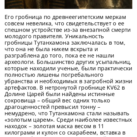
Его гробница по древнеегипетским меркам
совсем невелика, что свидетельствует о ее
спешном устройстве из-за внезапной смерти
молодого правителя. Уникальность
гробницы Тутанхамона заключалась в том,
что она не была никем вскрыта и
разграблена до того, пока ее не нашли
археологи. Большинство других усыпальниц,
которые находили ученые, были практически
полностью лишены погребального
убранства и необходимых в загробной жизни
артефактов. В нетронутой гробнице KV62 в
Долине Царей были найдены истинные
сокровища – общий вес одних только
драгоценностей превысил тонну –
немудрено, что Тутанхамона стали называть
«золотым царем». Среди наиболее известных
находок – золотая маска весом в 11
килограмм и кулон со скарабеем, вставка в