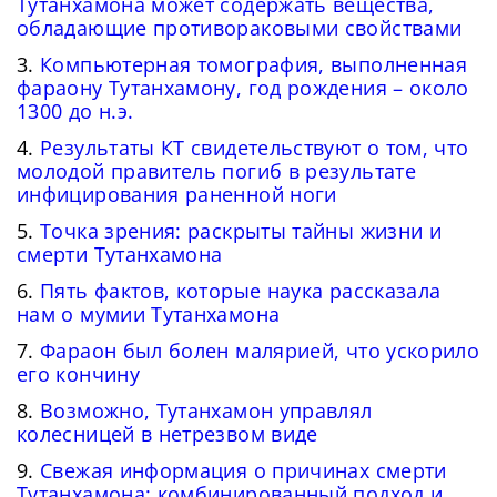
Тутанхамона может содержать вещества,
обладающие противораковыми свойствами
3.
Компьютерная томография, выполненная
фараону Тутанхамону, год рождения – около
1300 до н.э.
4.
Результаты КТ свидетельствуют о том, что
молодой правитель погиб в результате
инфицирования раненной ноги
5.
Точка зрения: раскрыты тайны жизни и
смерти Тутанхамона
6.
Пять фактов, которые наука рассказала
нам о мумии Тутанхамона
7.
Фараон был болен малярией, что ускорило
его кончину
8.
Возможно, Тутанхамон управлял
колесницей в нетрезвом виде
9.
Свежая информация о причинах смерти
Тутанхамона: комбинированный подход и