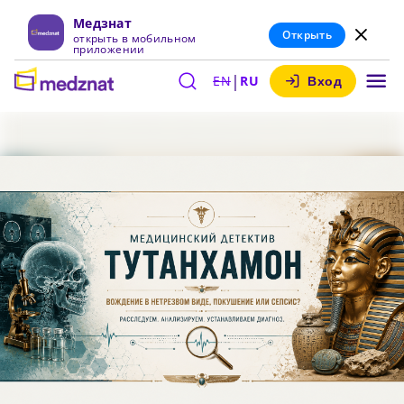
Медзнат
Открыть
открыть в мобильном
приложении
|
EN
RU
Вход