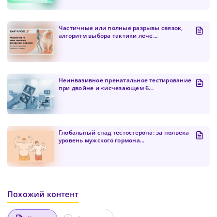
Пароль должен содержать от 8 до 12 символов
Частичные или полные разрывы связок,
Подтвердите Пароль
*
алгоритм выбора тактики лече...
Неинвазивное пренатальное тестирование
при двойне и «исчезающем б...
Глобальный спад тестостерона: за полвека
уровень мужского гормона...
Похожий контент