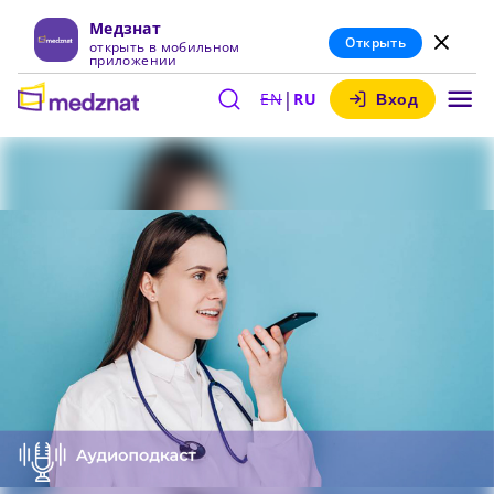
Медзнат
Открыть
открыть в мобильном
приложении
|
EN
RU
Вход