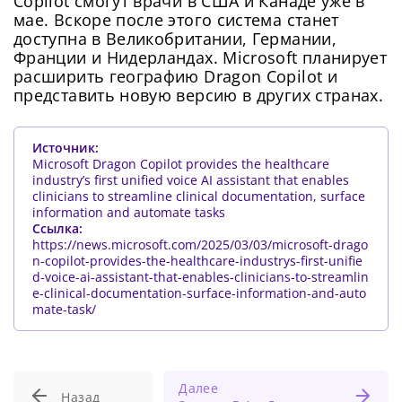
Copilot смогут врачи в США и Канаде уже в
мае. Вскоре после этого система станет
доступна в Великобритании, Германии,
Франции и Нидерландах. Microsoft планирует
расширить географию Dragon Copilot и
представить новую версию в других странах.
Источник:
Microsoft Dragon Copilot provides the healthcare
industry’s first unified voice AI assistant that enables
clinicians to streamline clinical documentation, surface
information and automate tasks
Ссылка:
https://news.microsoft.com/2025/03/03/microsoft-drago
n-copilot-provides-the-healthcare-industrys-first-unifie
d-voice-ai-assistant-that-enables-clinicians-to-streamlin
e-clinical-documentation-surface-information-and-auto
mate-task/
Далее
Назад