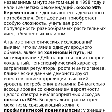
незаменимым нутриентом ещё в 1998 году и
наличие чётких рекомендаций,
около 90%
беременных
не достигают его адекватного
потребления. Этот дефицит приобретает
особую сложность, учитывая рост
популярности разнообразных растительных
диет, обеднённых холином.
Анализ эпигенетических исследований
выявил, что влияние одноуглеродного
обмена, включая
холиновый путь,
на
метилирование ДНК плаценты носит скорее
локальный, ген-специфический характер,
затрагивая регуляторы роста и ангиогенеза.
Клинические данные демонстрируют
впечатляющие корреляции: высокий
уровень потребления витамина B4 матерью
ассоциирован со снижением вероятности
целого спектра неблагоприятных исходов
почти на 50%.
Был детально рассмотрен
механизм, связывающий холин с
профилактикой преэклампсии:
у женщин