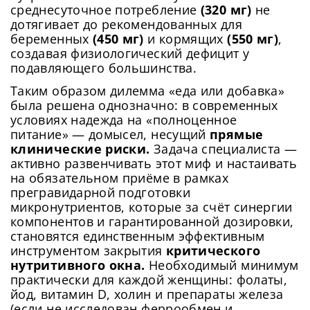
среднесуточное потребление
(320 мг)
не
дотягивает до рекомендованных для
беременных
(450 мг)
и кормящих
(550 мг)
,
создавая физиологический дефицит у
подавляющего большинства.
Таким образом дилемма «еда или добавка»
была решена однозначно: в современных
условиях надежда на «полноценное
питание» — домысел, несущий
прямые
клинические риски.
Задача специалиста —
активно развенчивать этот миф и настаивать
на обязательном приёме в рамках
прегравидарной подготовки
микронутриентов, которые за счёт синергии
компонентов и гарантированной дозировки,
становятся единственным эффективным
инструментом закрытия
критического
нутритивного окна.
Необходимый минимум
практически для каждой женщины: фолаты,
йод, витамин D, холин и препараты железа
(если не исследован феррообмен и