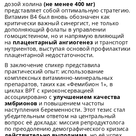
дозой холина
(не менее 400 мг)
представляет собой оптимальную стратегию.
Витамин B4 был вновь обозначен как
критически важный синергист, не только
дополняющий фолаты в управлении
гомоцистеином, но и напрямую влияющий
на
плацентарный ангиогенез
и транспорт
нутриентов, выступая основой профилактики
плацентарной недостаточности.
В заключение спикер представила
практический опыт: использование
комплексных витаминно-минеральных
препаратов, таких как «Фемибион 1», в
циклах ВРТ с криоконсервацией
ассоциировано с
улучшением качества
эмбрионов
и повышением частоты
наступления беременности. Этот тезис стал
убедительным ответом на центральный
вопрос её доклада: миссия репродуктолога
по преодолению демографического кризиса
действительно выполнима,
но её успех