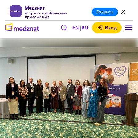
Медзнат
Открыть
открыть в мобильном
приложении
|
EN
RU
Вход