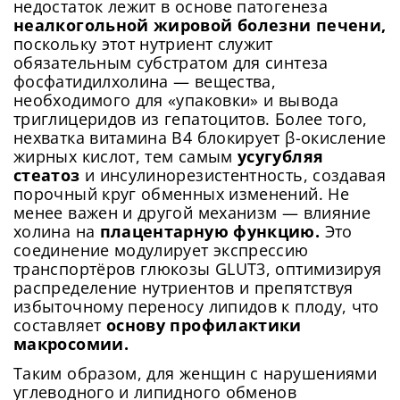
недостаток лежит в основе патогенеза
неалкогольной жировой болезни печени,
поскольку этот нутриент служит
обязательным субстратом для синтеза
фосфатидилхолина — вещества,
необходимого для «упаковки» и вывода
триглицеридов из гепатоцитов. Более того,
нехватка витамина B4 блокирует β-окисление
жирных кислот, тем самым
усугубляя
стеатоз
и инсулинорезистентность, создавая
порочный круг обменных изменений. Не
менее важен и другой механизм — влияние
холина на
плацентарную функцию.
Это
соединение модулирует экспрессию
транспортёров глюкозы GLUT3, оптимизируя
распределение нутриентов и препятствуя
избыточному переносу липидов к плоду, что
составляет
основу профилактики
макросомии.
Таким образом, для женщин с нарушениями
углеводного и липидного обменов