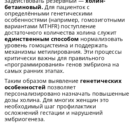
задействовать резервный —
холин-
Придумайте пароль
быстрому соединению.
бетаиновый.
Для пациенток с
Как минимум одна заглавная буква, одна
Отправить
определёнными генетическими
цифра и один специальный символ
Продолжить просмотр
особенностями (например, гомозиготными
Как минимум одна строчная латинская буква
вариантами MTHFR) поступление
Пароль должен содержать от 8 до 12 символов
достаточного количества холина служит
единственным способом
нормализовать
уровень гомоцистеина и поддержать
Подтвердите Пароль
*
механизмы метилирования. Эти процессы
критически важны для правильного
«программирования» генов эмбриона на
самых ранних этапах.
Таким образом выявление
генетических
особенностей
позволяет
персонализировано назначать повышенные
дозы холина. Для многих женщин это
необходимый шаг профилактики
осложнений гестации и нарушений
эмбриогенеза.