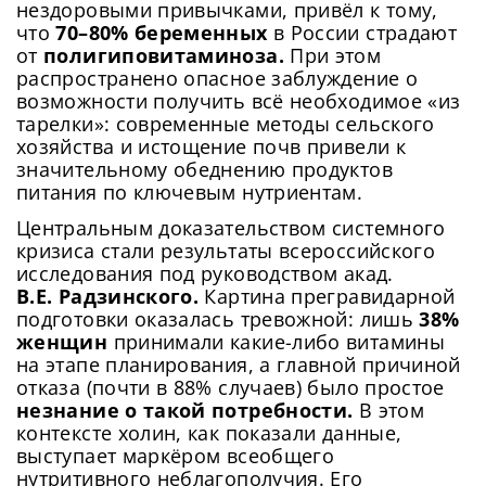
нездоровыми привычками, привёл к тому,
что
70–80% беременных
в России страдают
от
полигиповитаминоза.
При этом
распространено опасное заблуждение о
возможности получить всё необходимое «из
тарелки»: современные методы сельского
хозяйства и истощение почв привели к
значительному обеднению продуктов
питания по ключевым нутриентам.
Центральным доказательством системного
кризиса стали результаты всероссийского
исследования под руководством акад.
В.Е. Радзинского.
Картина прегравидарной
подготовки оказалась тревожной: лишь
38%
женщин
принимали какие-либо витамины
на этапе планирования, а главной причиной
отказа (почти в 88% случаев) было простое
незнание о такой потребности.
В этом
контексте холин, как показали данные,
выступает маркёром всеобщего
нутритивного неблагополучия. Его