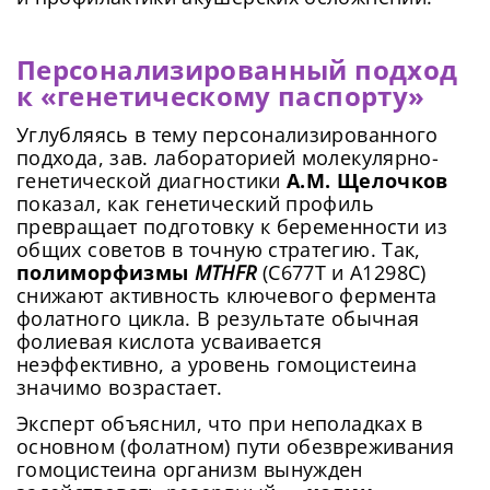
Персонализированный подход
к «генетическому паспорту»
Углубляясь в тему персонализированного
подхода, зав. лабораторией молекулярно-
Сменить пароль!
генетической диагностики
А.М. Щелочков
показал, как генетический профиль
превращает подготовку к беременности из
общих советов в точную стратегию. Так,
полиморфизмы
MTHFR
(C677T и A1298C)
снижают активность ключевого фермента
фолатного цикла. В результате обычная
фолиевая кислота усваивается
неэффективно, а уровень гомоцистеина
Сейчас скорость вашего интернета
Сменить пароль!
значимо возрастает.
невысокая, из-за чего могут возникнуть
Нажимая на кнопку «Продолжить», а также при
регистрации и входе через аккаунты сторонних
Новый Пароль
*
Эксперт объяснил, что при неполадках в
сложности при использовании нашего
сервисов, Вы принимаете условия
Пользовательского
основном (фолатном) пути обезвреживания
сайта. Чтобы обеспечить более
Соглашения
, в том числе касающееся обработки
гомоцистеина организм вынужден
Ваших персональных данных. Подробнее об
стабильную работу, подключитесь к
обработке данных в
Политике
.