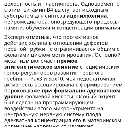
целостность и пластичность. Одновременно
с этим, витамин B4 выступает исходным
субстратом для синтеза
ацетилхолина,
нейромедиатора, опосредующего процессы
памяти, обучения и концентрации внимания.
Эксперт отметила, что протективное
действие холина в отношении дефектов
нервной трубки не ограничивается общим с
фолатами циклом метилирования. Основной
механизм включает
прямое
эпигенетическое влияние
специфических
генов-регуляторов развития нервного
гребня — Pax3 и Sox10, чья недостаточная
активность ассоциирована с формированием
пороков даже
при формально адекватном
уровне
фолиевой кислоты. Особый акцент
был сделан на программирующем
воздействии этого микронутриента на
центральную нервную систему плода.
Адекватная концентрация его в материнском
организме напрямую стимулирует