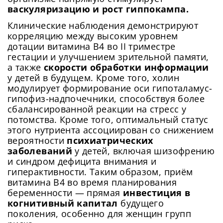
васкуляризацию и рост гиппокампа.
Клинические наблюдения демонстрируют
корреляцию между высоким уровнем
дотации витамина B4 во II триместре
гестации и улучшением зрительной памяти,
а также
скорости обработки информации
у детей в будущем. Кроме того, холин
модулирует формирование оси гипоталамус-
гипофиз-надпочечники, способствуя более
сбалансированной реакции на стресс у
потомства. Кроме того, оптимальный статус
этого нутриента ассоциирован со снижением
вероятности
психиатрических
заболеваний
у детей, включая шизофрению
и синдром дефицита внимания и
гиперактивности. Таким образом, приём
витамина B4 во время планирования
беременности — прямая
инвестиция в
когнитивный капитал
будущего
поколения, особенно для женщин групп