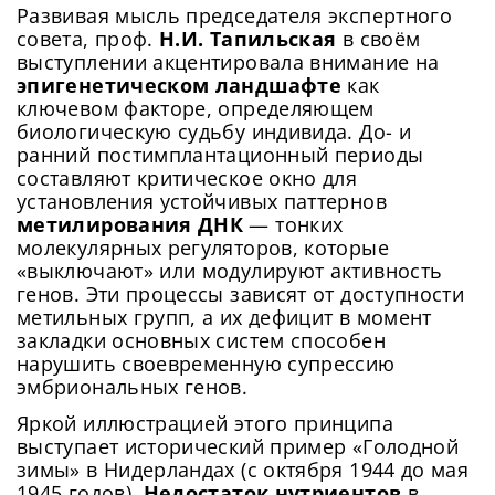
Развивая мысль председателя экспертного
совета, проф.
Н.И. Тапильская
в своём
выступлении акцентировала внимание на
эпигенетическом ландшафте
как
ключевом факторе, определяющем
биологическую судьбу индивида. До- и
ранний постимплантационный периоды
составляют критическое окно для
установления устойчивых паттернов
метилирования ДНК
— тонких
молекулярных регуляторов, которые
«выключают» или модулируют активность
генов. Эти процессы зависят от доступности
метильных групп, а их дефицит в момент
закладки основных систем способен
нарушить своевременную супрессию
эмбриональных генов.
Яркой иллюстрацией этого принципа
выступает исторический пример «Голодной
зимы» в Нидерландах (с октября 1944 до мая
1945 годов).
Недостаток нутриентов
в