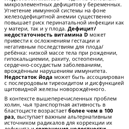
микроэлементных дефицитов у беременных.
Угнетение иммунной системы на фоне
железодефицитной анемии существенно
повышает риск перинатальной инфекции как
у матери, так и у плода.
Дефицит/
недостаточность витамина D
может
привести к осложнениям гестации и
негативным последствиям для плода/
ребёнка: низкой массе тела при рождении,
гипокальциемии, рахиту, остеопении,
сердечно-сосудистым заболеваниям,
врождённым нарушениям иммунитета.
Недостаток йода
может быть ассоциирован
с послеродовым тиреоидитом и дисфункцией
щитовидной железы новорождённого.
В контексте вышеперечисленных проблем
холин, чья транспортная активность в
бластоцисте возрастает
более чем в 100
раз,
выступает важным альтернативным
источником радикалов для коррекции их
дефицита и
сохранения целостности