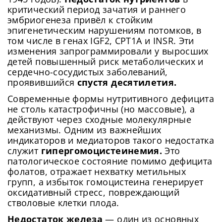
критический период зачатия и раннего
эмбриогенеза привёл к стойким
эпигенетическим нарушениям потомков, в
том числе в генах IGF2, CPT1A и INSR. Эти
изменения запрограммировали у выросших
детей повышенный риск метаболических и
сердечно-сосудистых заболеваний,
проявившийся
спустя десятилетия.
Современные формы нутритивного дефицита
не столь катастрофичны (но массовые), а
действуют через сходные молекулярные
механизмы. Одним из важнейших
индикаторов и медиаторов такого недостатка
служит
гипергомоцистеинемия.
Это
патологическое состояние помимо дефицита
фолатов, отражает нехватку метильных
групп, а избыток гомоцистеина генерирует
оксидативный стресс, повреждающий
стволовые клетки плода.
Недостаток железа
— один из основных