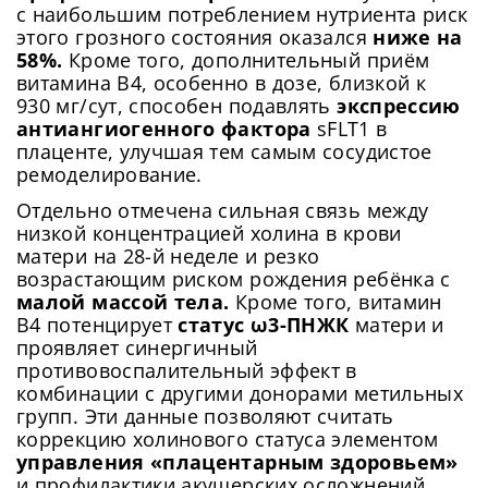
с наибольшим потреблением нутриента риск
этого грозного состояния оказался
ниже на
58%.
Кроме того, дополнительный приём
витамина B4, особенно в дозе, близкой к
930 мг/сут, способен подавлять
экспрессию
антиангиогенного фактора
sFLT1 в
плаценте, улучшая тем самым сосудистое
ремоделирование.
Отдельно отмечена сильная связь между
низкой концентрацией холина в крови
матери на 28-й неделе и резко
возрастающим риском рождения ребёнка с
малой массой тела.
Кроме того, витамин
B4 потенцирует
статус ω3-ПНЖК
матери и
проявляет синергичный
противовоспалительный эффект в
комбинации с другими донорами метильных
групп. Эти данные позволяют считать
коррекцию холинового статуса элементом
управления «плацентарным здоровьем»
и профилактики акушерских осложнений.