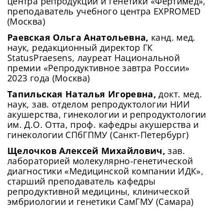
центра репродукции и генетики «Фертимед»,
преподаватель учебного центра EXPROMED
(Москва)
Раевская Ольга Анатольевна,
канд. мед.
наук, редакционный директор ГК
StatusPraesens, лауреат Национальной
премии «Репродуктивное завтра России»
2023 года (Москва)
Тапильская Наталья Игоревна,
докт. мед.
наук, зав. отделом репродуктологии НИИ
акушерства, гинекологии и репродуктологии
им. Д.О. Отта, проф. кафедры акушерства и
гинекологии СПбГПМУ (Санкт-Петербург)
Щелочков Алексей Михайлович,
зав.
лабораторией молекулярно-генетической
диагностики «Медицинской компании ИДК»,
старший преподаватель кафедры
репродуктивной медицины, клинической
эмбриологии и генетики СамГМУ (Самара)