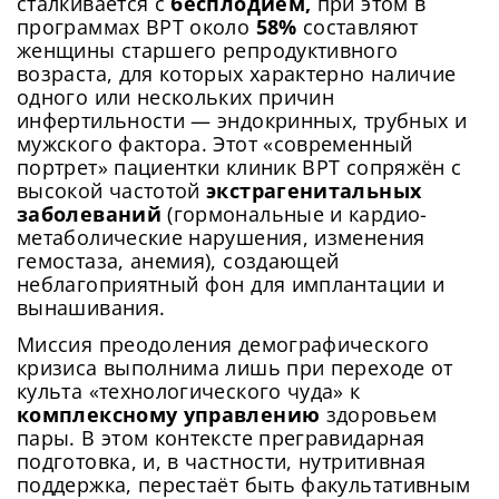
сталкивается с
бесплодием,
при этом в
программах ВРТ около
58%
составляют
женщины старшего репродуктивного
возраста, для которых характерно наличие
одного или нескольких причин
инфертильности — эндокринных, трубных и
мужского фактора. Этот «современный
портрет» пациентки клиник ВРТ сопряжён с
высокой частотой
экстрагенитальных
заболеваний
(гормональные и кардио-
метаболические нарушения, изменения
гемостаза, анемия), создающей
неблагоприятный фон для имплантации и
вынашивания.
Миссия преодоления демографического
кризиса выполнима лишь при переходе от
культа «технологического чуда» к
комплексному управлению
здоровьем
пары. В этом контексте прегравидарная
подготовка, и, в частности, нутритивная
поддержка, перестаёт быть факультативным