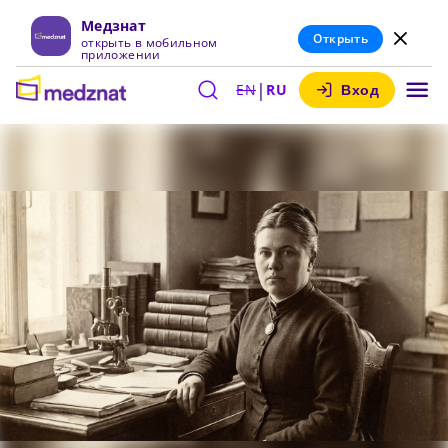
Медзнат
Открыть
открыть в мобильном
приложении
|
EN
RU
Вход