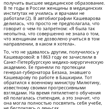
получить высшее медицинское образование.
В те годы в России женщины в медицинских
институтах не учились и врачами не
работали (2). В автобиографии Кашеварова
делилась, что просто не предполагала, что
говорит о чем-то запретном: «Я была так
неопытна, что совершенно не знала о том,
что женщинам не дозволено учиться в том
направлении, в каком я хотела».
То, что не удавалось другим, получилось у
Кашеваровой: в 1863 году ее зачислили в
Санкт-Петербургскую медико-хирургическую
академию. Ее приняли по протекции
генерал-губернатора Безака, знавшего
Кашеварову по работе в Башкирии. Тот
обратился к военному министру Милютину,
известному своими прогрессивными
взглядами. На время пятилетнего обучения
ей полагалась стипендия, а это значит, что
она могла полностью посвятить себя учебе,
не беспокоясь о деньгах.