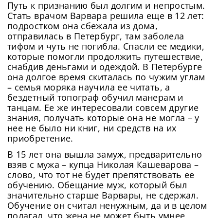
Путь к признанию был долгим и непростым.
Стать врачом Варвара решила еще в 12 лет:
подростком она сбежала из дома,
отправилась в Петербург, там заболела
тифом и чуть не погибла. Спасли ее медики,
которые помогли продолжить путешествие,
снабдив деньгами и одеждой. В Петербурге
она долгое время скиталась по чужим углам
– семья моряка научила ее читать, а
бездетный топограф обучил манерам и
танцам. Ее же интересовали совсем другие
знания, получать которые она не могла – у
нее не было ни книг, ни средств на их
приобретение.
В 15 лет она вышла замуж, предварительно
взяв с мужа – купца Николая Кашеварова –
слово, что тот не будет препятствовать ее
обучению. Обещание муж, который был
значительно старше Варвары, не сдержал.
Обучение он считал ненужным, да и в целом
полагал, что жена не может быть умнее