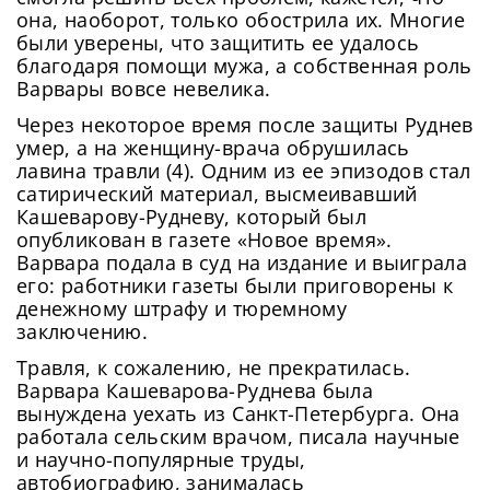
она, наоборот, только обострила их. Многие
были уверены, что защитить ее удалось
благодаря помощи мужа, а собственная роль
Варвары вовсе невелика.
Через некоторое время после защиты Руднев
умер, а на женщину-врача обрушилась
лавина травли (4). Одним из ее эпизодов стал
сатирический материал, высмеивавший
Кашеварову-Рудневу, который был
опубликован в газете «Новое время».
Варвара подала в суд на издание и выиграла
его: работники газеты были приговорены к
денежному штрафу и тюремному
заключению.
Травля, к сожалению, не прекратилась.
Варвара Кашеварова-Руднева была
Сменить пароль!
вынуждена уехать из Санкт-Петербурга. Она
работала сельским врачом, писала научные
и научно-популярные труды,
автобиографию, занималась