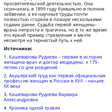
просветительской деятельностью. Она
скончалась в 1899 году буквально в полном
забвении, а ее научные труды почти
полностью сгорели в пожаре несколькими
годами ранее. Судьба первой женщины-
Сейчас скорость вашего интернета
Сменить пароль!
врача непроста и трагична, но в то же время
невысокая, из-за чего могут возникнуть
это яркий пример стремления к мечте
Нажимая на кнопку «Продолжить», а также при
регистрации и входе через аккаунты сторонних
Новый Пароль
*
сложности при использовании нашего
несмотря на тернистый путь к ней.
сервисов, Вы принимаете условия
Пользовательского
сайта. Чтобы обеспечить более
Соглашения
, в том числе касающееся обработки
Источники:
Ваших персональных данных. Подробнее об
стабильную работу, подключитесь к
обработке данных в
Политике
.
1.
Кашеварова-Руднева – первая в истории
Придумайте пароль
быстрому соединению.
женщина-врач и доктор медицины: к 175-
Как минимум одна заглавная буква, одна
Отправить
летию со дня рождения
цифра и один специальный символ
Продолжить просмотр
Как минимум одна строчная латинская буква
2.
Акушерский труд как первая официальная
Пароль должен содержать от 8 до 12 символов
профессия женщин в России в XVII – начале
XX века
Подтвердите Пароль
*
3.
Кашеварова-Руднева Варвара
Александровна
4.
Хроника одной травли