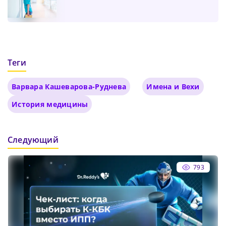
Теги
Варвара Кашеварова-Руднева
Имена и Вехи
История медицины
Следующий
793