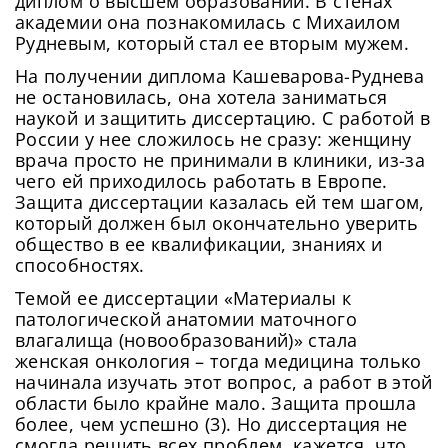
диплом о высшем образовании. В стенах
академии она познакомилась с Михаилом
Рудневым, который стал ее вторым мужем.
На получении диплома Кашеварова-Руднева
не остановилась, она хотела заниматься
наукой и защитить диссертацию. С работой в
России у нее сложилось не сразу: женщину
врача просто не принимали в клиники, из-за
чего ей приходилось работать в Европе.
Защита диссертации казалась ей тем шагом,
который должен был окончательно уверить
общество в ее квалификации, знаниях и
способностях.
Темой ее диссертации «Материалы к
патологической анатомии маточного
влагалища (новообразований)» стала
женская онкология – тогда медицина только
начинала изучать этот вопрос, а работ в этой
области было крайне мало. Защита прошла
более, чем успешно (3). Но диссертация не
смогла решить всех проблем, кажется, что