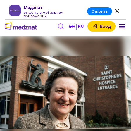
Медзнат
Открыть
открыть в мобильном
приложении
|
EN
RU
Вход