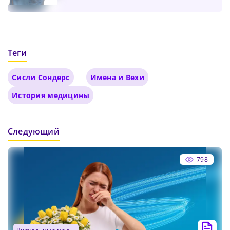
Теги
Сисли Сондерс
Имена и Вехи
История медицины
Следующий
798