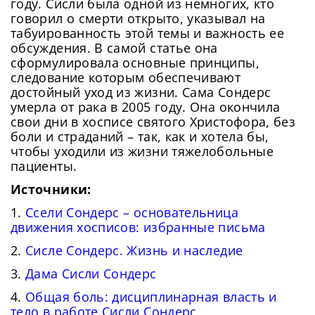
году. Сисли была одной из немногих, кто
говорил о смерти открыто, указывал на
табуированность этой темы и важность ее
обсуждения. В самой статье она
сформулировала основные принципы,
Сейчас скорость вашего интернета
Сменить пароль!
следование которым обеспечивают
невысокая, из-за чего могут возникнуть
Нажимая на кнопку «Продолжить», а также при
достойный уход из жизни. Сама Сондерс
регистрации и входе через аккаунты сторонних
Новый Пароль
*
сложности при использовании нашего
умерла от рака в 2005 году. Она окончила
сервисов, Вы принимаете условия
Пользовательского
сайта. Чтобы обеспечить более
свои дни в хосписе святого Христофора, без
Соглашения
, в том числе касающееся обработки
Ваших персональных данных. Подробнее об
боли и страданий – так, как и хотела бы,
стабильную работу, подключитесь к
обработке данных в
Политике
.
чтобы уходили из жизни тяжелобольные
Придумайте пароль
быстрому соединению.
пациенты.
Как минимум одна заглавная буква, одна
Отправить
цифра и один специальный символ
Источники:
Продолжить просмотр
Как минимум одна строчная латинская буква
Пароль должен содержать от 8 до 12 символов
1.
Ссели Сондерс – основательница
движения хосписов: избранные письма
2.
Сисле Сондерс. Жизнь и наследие
Подтвердите Пароль
*
3.
Дама Сисли Сондерс
4.
Общая боль: дисциплинарная власть и
тело в работе Сисли Сондерс