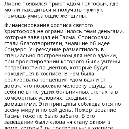
Лионе появился приют «Дом Голгофы», где
могли находиться и получать нужную
помощь умирающие женщины.
Финансирование хосписа святого
Христофора не ограничилось теми деньгами,
которые завещал ей Тасма. Спонсорами
стали благотворители, знавшие об идее
Сондерс. Учреждение разместилось в
специально построенном для него здании,
при проектировании которого были учтены
потребности пациентов, которые будут
находиться в хосписе. В нем была
реализована концепция «дом вдали от
дома», что позволяло человеку ощущать
себя не в гнетущих больничных стенах, а в
комфортных условиях, сходных с
домашними. Эти принципы соблюдаются по
всему миру и по сей день. Пожертвование
Тасмы тоже не было забыто. В его
завещании были слова «я стану окном в
доме, который ты построишь»: в хосписе